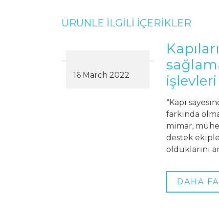
ÜRÜNLE İLGİLİ İÇERİKLER
Kapıları
sağlama
16 March 2022
işlevler
“Kapı sayesin
farkında olm
mimar, mühend
destek ekiple
olduklarını a
DAHA FA