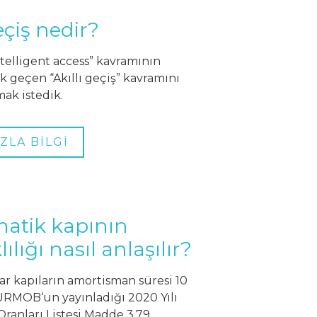
eçiş nedir?
telligent access” kavramının
ak geçen “Akıllı geçiş” kavramını
ak istedik.
ZLA BİLGİ
matik kapının
ılığı nasıl anlaşılır?
yar kapıların amortisman süresi 10
 TURMOB‘un yayınladığı 2020 Yılı
anları Listesi Madde 3.79.