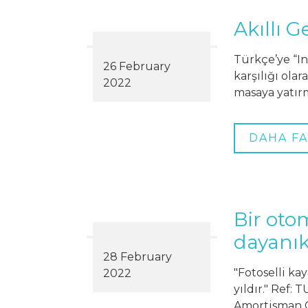
Akıllı G
Türkçe’ye “In
26 February
karşılığı olar
2022
masaya yatırm
DAHA FA
Bir oto
dayanıkl
28 February
"Fotoselli ka
2022
yıldır." Ref:
Amortisman Or