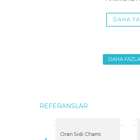
DAHA FA
DAHA FAZL
REFERANSLAR
 Teknoloji
Oran Sidi Chami